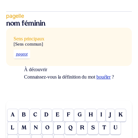
pagelle
nom féminin
Sens principaux
[Sens commun]
pageot
À découvrir
Connaissez-vous la définition du mot
bouéler
?
A
B
C
D
E
F
G
H
I
J
K
L
M
N
O
P
Q
R
S
T
U