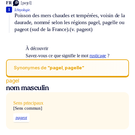
FR
[paʒɛl]
1
Ichtyologie.
Poisson des mers chaudes et tempérées, voisin de la
daurade, nommé selon les régions pagel, pagelle ou
pageot (sud de la France).
(v. pageot)
À découvrir
Savez-vous ce que signifie le mot
rusticage
?
Synonymes de
“pagel, pagelle“
pagel
nom masculin
Sens principaux
[Sens commun]
pageot