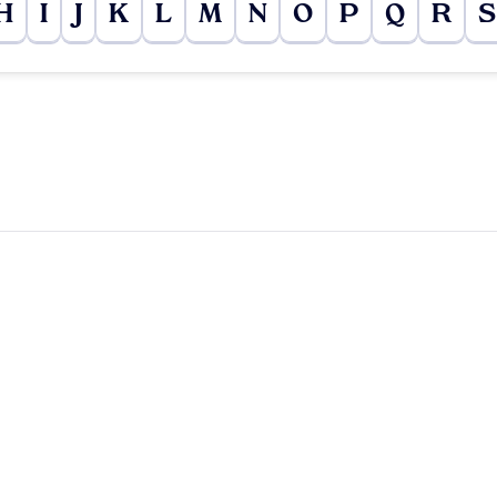
H
I
J
K
L
M
N
O
P
Q
R
S