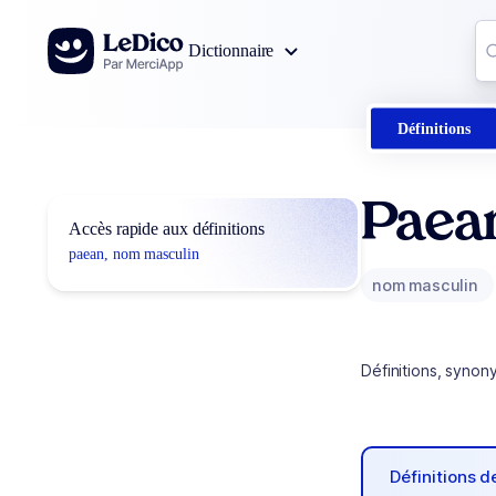
Aller au contenu
Co
Dictionnaire
0
r
Définitions
Paea
Accès rapide aux définitions
paean, nom masculin
nom masculin
Définitions, synon
Définitions 