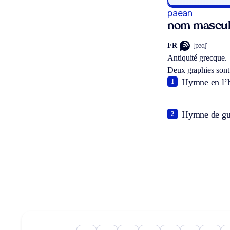
paean
nom mascul
FR
[peɑ̃]
Antiquité grecque.
Deux graphies sont
Hymne en l’h
1
Hymne de gue
2