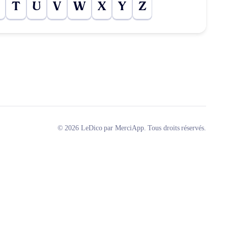
T
U
V
W
X
Y
Z
© 2026 LeDico par MerciApp. Tous droits réservés.