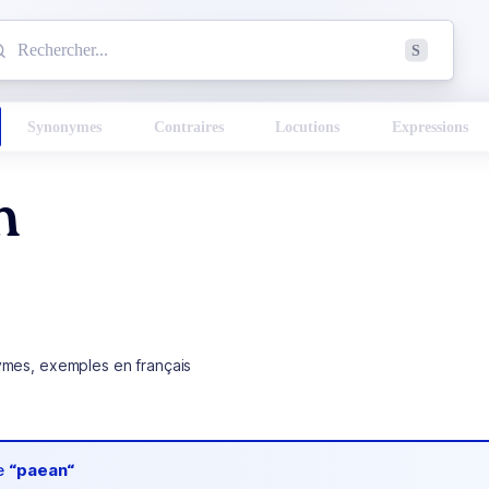
mmencez à chercher un mot dans le dictionnaire :
S
esults found.
Synonymes
Contraires
Locutions
Expressions
n
ymes, exemples en français
de
“paean“