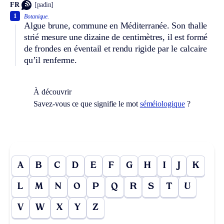
FR
[padin]
1
Botanique.
Algue brune, commune en Méditerranée. Son thalle
strié mesure une dizaine de centimètres, il est formé
de frondes en éventail et rendu rigide par le calcaire
qu’il renferme.
À découvrir
Savez-vous ce que signifie le mot
séméiologique
?
A
B
C
D
E
F
G
H
I
J
K
L
M
N
O
P
Q
R
S
T
U
V
W
X
Y
Z