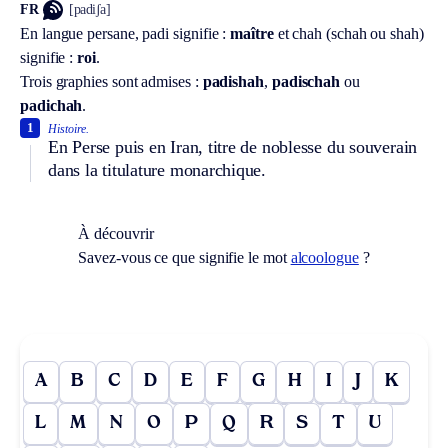
FR
[padiʃa]
En langue persane, padi signifie :
maître
et chah (schah ou shah)
signifie :
roi
.
Trois graphies sont admises :
padishah
,
padischah
ou
padichah
.
1
Histoire.
En Perse puis en Iran, titre de noblesse du souverain
dans la titulature monarchique.
À découvrir
Savez-vous ce que signifie le mot
alcoologue
?
A
B
C
D
E
F
G
H
I
J
K
L
M
N
O
P
Q
R
S
T
U