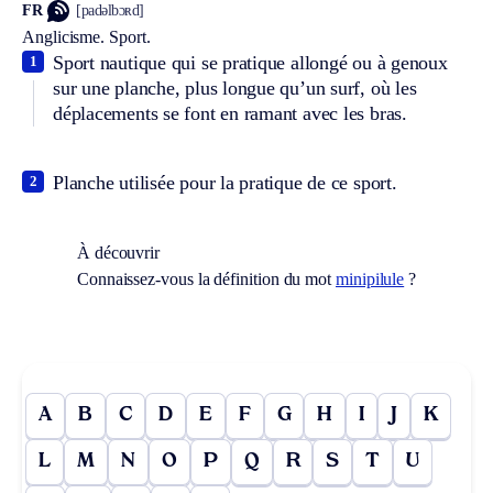
FR
[padəlbɔʀd]
Anglicisme.
Sport.
Sport nautique qui se pratique allongé ou à genoux
1
sur une planche, plus longue qu’un surf, où les
déplacements se font en ramant avec les bras.
Planche utilisée pour la pratique de ce sport.
2
À découvrir
Connaissez-vous la définition du mot
minipilule
?
A
B
C
D
E
F
G
H
I
J
K
L
M
N
O
P
Q
R
S
T
U