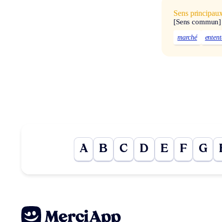
Sens principau
[Sens commun]
marché
entent
A
B
C
D
E
F
G