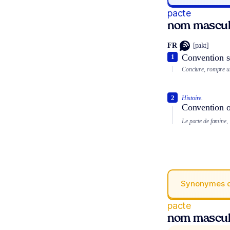
pacte
nom mascul
FR
[pakt]
Convention so
1
Conclure, rompre u
2
Histoire.
Convention of
Le pacte de famine,
Synonymes 
pacte
nom mascul