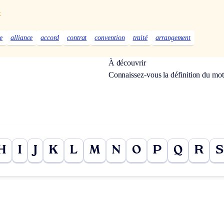
x
e
alliance
accord
contrat
convention
traité
arrangement
À découvrir
Connaissez-vous la définition du mo
H
I
J
K
L
M
N
O
P
Q
R
S