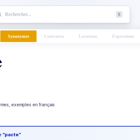
mmencez à chercher un mot dans le dictionnaire :
S
esults found.
Synonymes
Contraires
Locutions
Expressions
e
ymes, exemples en français
de
“pacte“