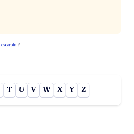
t
escarpin
?
T
U
V
W
X
Y
Z