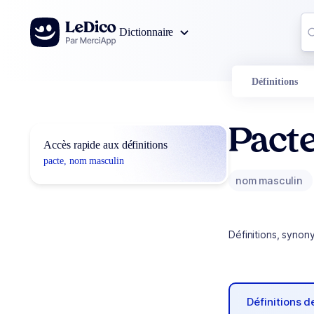
Aller au contenu
Co
Dictionnaire
0
r
Définitions
Pact
Accès rapide aux définitions
pacte, nom masculin
nom masculin
Définitions, synon
Définitions 