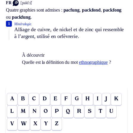
FR
[pakfɔ̃]
Quatre graphies sont admises :
pacfung
,
packfond
,
packfong
ou
packfung
.
1
Minéralogie.
Alliage de cuivre, de nickel et de zinc qui ressemble
à l’argent, utilisé en orfèvrerie.
À découvrir
Quelle est la définition du mot
ethnographique
?
A
B
C
D
E
F
G
H
I
J
K
L
M
N
O
P
Q
R
S
T
U
V
W
X
Y
Z