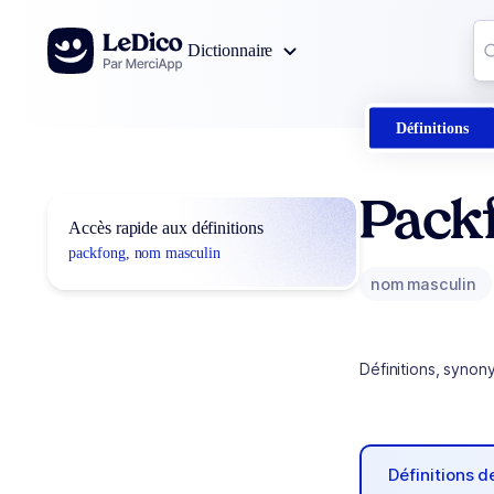
Aller au contenu
Co
Dictionnaire
0
r
Définitions
Pack
Accès rapide aux définitions
packfong, nom masculin
nom masculin
Définitions, synon
Définitions 