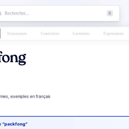
mmencez à chercher un mot dans le dictionnaire :
S
esults found.
Synonymes
Contraires
Locutions
Expressions
fong
ymes, exemples en français
de
“packfong“