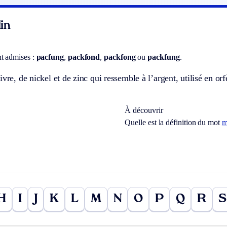
in
nt admises :
pacfung
,
packfond
,
packfong
ou
packfung
.
ivre, de nickel et de zinc qui ressemble à l’argent, utilisé en orf
À découvrir
Quelle est la définition du mot
m
H
I
J
K
L
M
N
O
P
Q
R
S