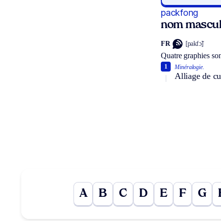
packfong
nom mascul
FR
[pakfɔ̃]
Quatre graphies so
1
Minéralogie.
Alliage de cu
A
B
C
D
E
F
G