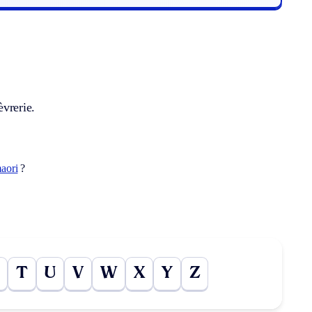
èvrerie.
aori
?
T
U
V
W
X
Y
Z