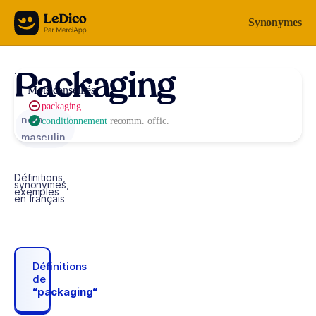
Aller au contenu
Synonymes
Packaging
Mots conseillés
packaging
nom
conditionnement
recomm. offic.
masculin
Définitions,
synonymes,
exemples
en français
Définitions
de
“packaging“