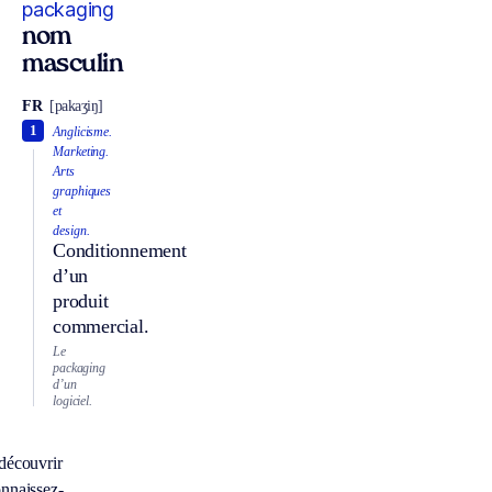
packaging
nom
masculin
FR
[pakaʒiŋ]
1
Anglicisme.
Marketing.
Arts
graphiques
et
design.
Conditionnement
d’un
produit
commercial.
Le
packaging
d’un
logiciel.
découvrir
nnaissez-