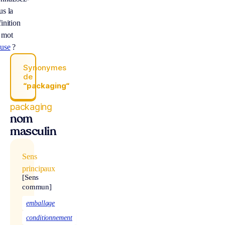
us la
inition
 mot
luse
?
Synonymes
de
“packaging“
packaging
nom
masculin
Sens
principaux
[Sens
commun]
emballage
conditionnement