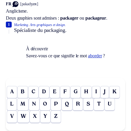
FR
[pakadʒœʀ]
Anglicisme.
Deux graphies sont admises :
packager
ou
packageur
.
1
Marketing.
Arts graphiques et design.
Spécialiste du packaging.
À découvrir
Savez-vous ce que signifie le mot
aborder
?
A
B
C
D
E
F
G
H
I
J
K
L
M
N
O
P
Q
R
S
T
U
V
W
X
Y
Z