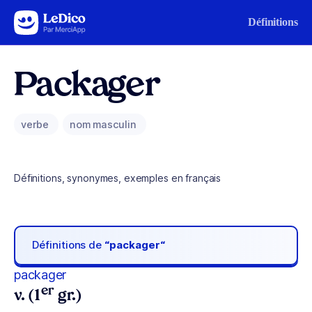
Aller au contenu
Définitions
Packager
verbe
nom masculin
Définitions, synonymes, exemples en français
Définitions de
“packager“
packager
er
v. (1
gr.)