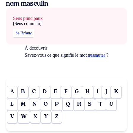
nom masculin
Sens principaux
[Sens commun]
bellicisme
À découvrir
Savez-vous ce que signifie le mot
tressauter
?
A
B
C
D
E
F
G
H
I
J
K
L
M
N
O
P
Q
R
S
T
U
V
W
X
Y
Z