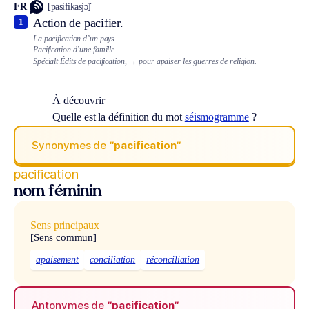
FR
[pasifikasjɔ̃]
Action de pacifier.
1
La pacification d’un pays.
Pacification d’une famille.
Spécialt
Édits de pacification,
→ pour apaiser les guerres de religion.
À découvrir
Quelle est la définition du mot
séismogramme
?
Synonymes de
“pacification“
pacification
nom féminin
Sens principaux
[Sens commun]
apaisement
conciliation
réconciliation
Antonymes de
“pacification“