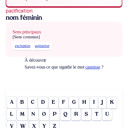
pacification
nom féminin
Sens principaux
[Sens commun]
excitation
agitation
À découvrir
Savez-vous ce que signifie le mot
cannisse
?
A
B
C
D
E
F
G
H
I
J
K
L
M
N
O
P
Q
R
S
T
U
V
W
X
Y
Z