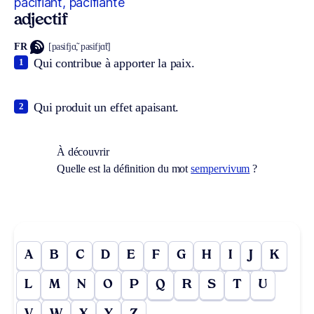
pacifiant, pacifiante
adjectif
FR
[pasifjɑ̃, pasifjɑ̃t]
Qui contribue à apporter la paix.
1
Qui produit un effet apaisant.
2
À découvrir
Quelle est la définition du mot
sempervivum
?
A
B
C
D
E
F
G
H
I
J
K
L
M
N
O
P
Q
R
S
T
U