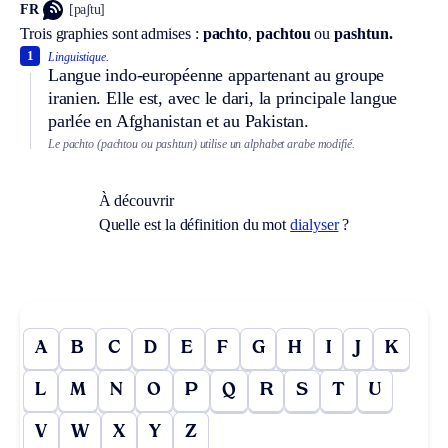
FR
[paʃtu]
Trois graphies sont admises :
pachto
,
pachtou
ou
pashtun.
1
Linguistique.
Langue indo-européenne appartenant au groupe
iranien. Elle est, avec le dari, la principale langue
parlée en Afghanistan et au Pakistan.
Le pachto (pachtou ou pashtun) utilise un alphabet arabe modifié.
À découvrir
Quelle est la définition du mot
dialyser
?
A
B
C
D
E
F
G
H
I
J
K
L
M
N
O
P
Q
R
S
T
U
V
W
X
Y
Z