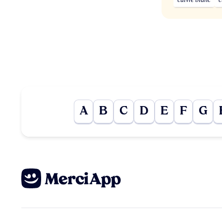
A
B
C
D
E
F
G