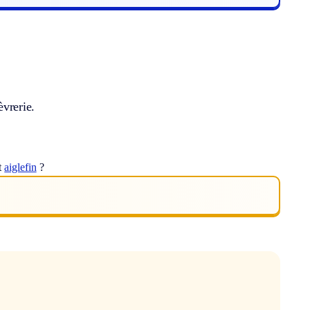
èvrerie.
t
aiglefin
?