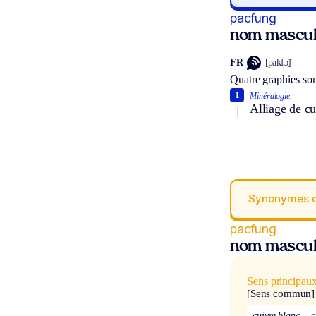
pacfung
nom mascul
FR
[pakfɔ̃]
Quatre graphies so
1
Minéralogie.
Alliage de cu
Synonymes 
pacfung
nom mascul
Sens principau
[Sens commun]
cuivre blanc
c