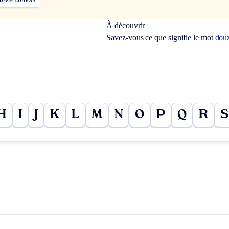
À découvrir
Savez-vous ce que signifie le mot
dou
H
I
J
K
L
M
N
O
P
Q
R
S