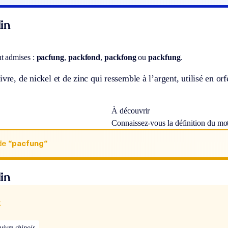
in
nt admises :
pacfung
,
packfond
,
packfong
ou
packfung
.
ivre, de nickel et de zinc qui ressemble à l’argent, utilisé en orf
À découvrir
Connaissez-vous la définition du mo
de
“pacfung“
in
x
uivre chinois