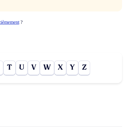
zièmement
?
T
U
V
W
X
Y
Z