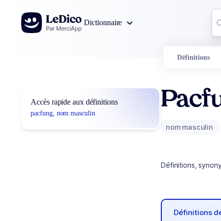
Aller au contenu
Co
Dictionnaire
0
r
Définitions
Pacf
Accès rapide aux définitions
pacfung, nom masculin
nom masculin
Définitions, synon
Définitions 