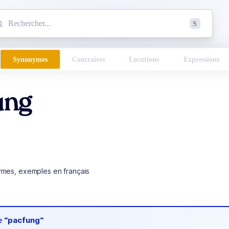
mmencez à chercher un mot dans le dictionnaire :
S
esults found.
Synonymes
Contraires
Locutions
Expressions
ung
ymes, exemples en français
de
“pacfung“