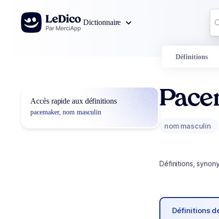
Aller au contenu
Co
Dictionnaire
0
r
Définitions
Pace
Accès rapide aux définitions
pacemaker, nom masculin
nom masculin
Définitions, synon
Définitions 