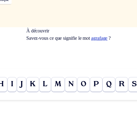
À découvrir
Savez-vous ce que signifie le mot
agrafage
?
H
I
J
K
L
M
N
O
P
Q
R
S