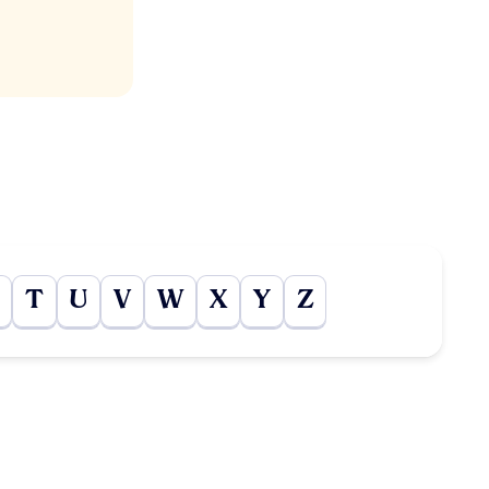
T
U
V
W
X
Y
Z