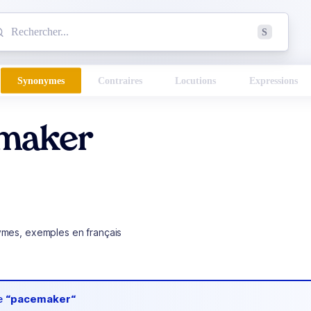
mmencez à chercher un mot dans le dictionnaire :
S
esults found.
Synonymes
Contraires
Locutions
Expressions
maker
ymes, exemples en français
de
“pacemaker“