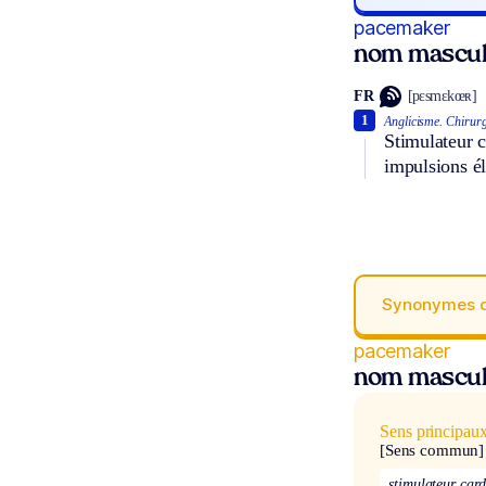
pacemaker
nom mascul
FR
[pɛsmɛkœʀ]
1
Anglicisme.
Chirurg
Stimulateur 
impulsions él
Synonymes 
pacemaker
nom mascul
Sens principau
[Sens commun]
stimulateur car