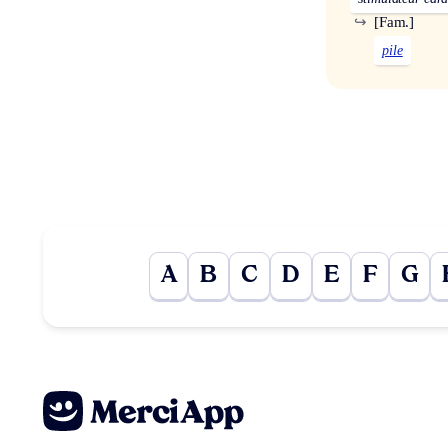
↪
[Fam.]
pile
A
B
C
D
E
F
G