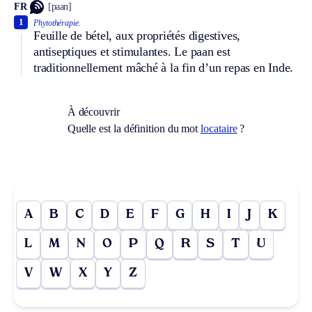
FR
[paan]
1
Phytothérapie.
Feuille de bétel, aux propriétés digestives,
antiseptiques et stimulantes. Le paan est
traditionnellement mâché à la fin d’un repas en Inde.
À découvrir
Quelle est la définition du mot
locataire
?
A
B
C
D
E
F
G
H
I
J
K
L
M
N
O
P
Q
R
S
T
U
V
W
X
Y
Z