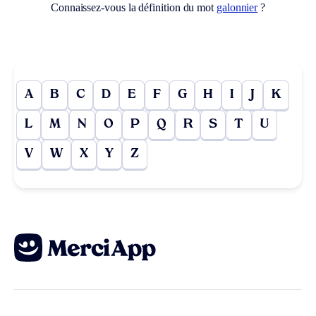
Connaissez-vous la définition du mot
galonnier
?
A
B
C
D
E
F
G
H
I
J
K
L
M
N
O
P
Q
R
S
T
U
V
W
X
Y
Z