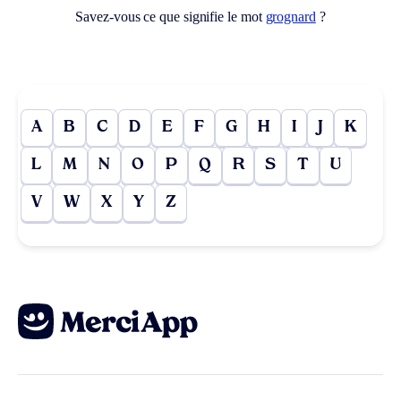
Savez-vous ce que signifie le mot
grognard
?
A
B
C
D
E
F
G
H
I
J
K
L
M
N
O
P
Q
R
S
T
U
V
W
X
Y
Z