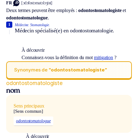
FR
[ɔdɔ̃tostɔmatɔlɔʒist]
Deux termes peuvent être employés :
odontostomatologiste
et
odontostomatologue
.
1
Médecine.
Stomatologie.
Médecin spécialisé(e) en odontostomatologie.
À découvrir
Connaissez-vous la définition du mot
mitigation
?
Synonymes de
“odontostomatologiste“
odontostomatologiste
nom
Sens principaux
[Sens commun]
odontostomatologue
À découvrir