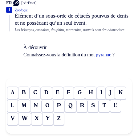
FR
[ɔdɔ̃tɔsɛt]
1
Zoologie.
Élément d’un sous-orde de cétacés pourvus de dents
et ne possédant qu’un seul évent.
Les bélougas, cachalots, dauphins, marsouins, narvals sont des odontocètes.
À découvrir
Connaissez-vous la définition du mot
pyranne
?
A
B
C
D
E
F
G
H
I
J
K
L
M
N
O
P
Q
R
S
T
U
V
W
X
Y
Z