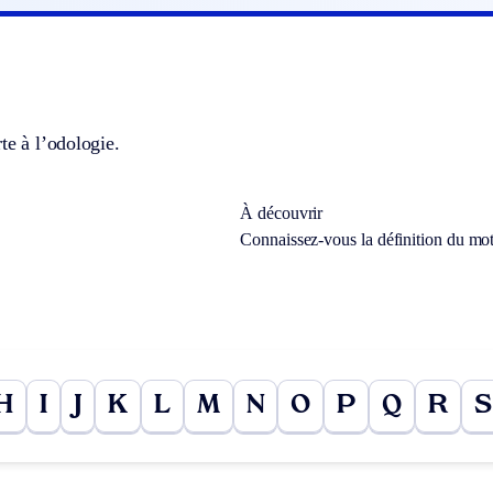
te à l’odologie.
À découvrir
Connaissez-vous la définition du mo
H
I
J
K
L
M
N
O
P
Q
R
S