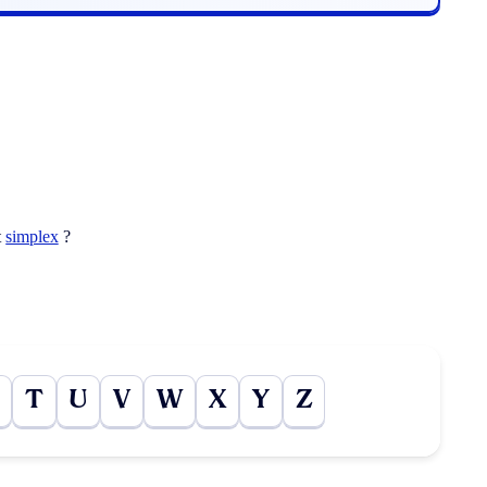
t
simplex
?
T
U
V
W
X
Y
Z