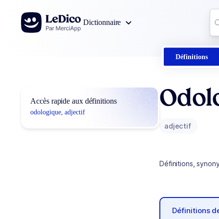
Aller au contenu
Co
Dictionnaire
0
r
Définitions
Odol
Accès rapide aux définitions
odologique, adjectif
adjectif
Définitions, synon
Définitions 