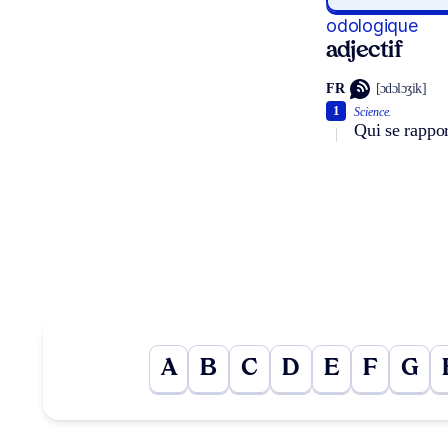
odologique
adjectif
FR
[ɔdɔlɔʒik]
1
Science.
Qui se rappor
A
B
C
D
E
F
G