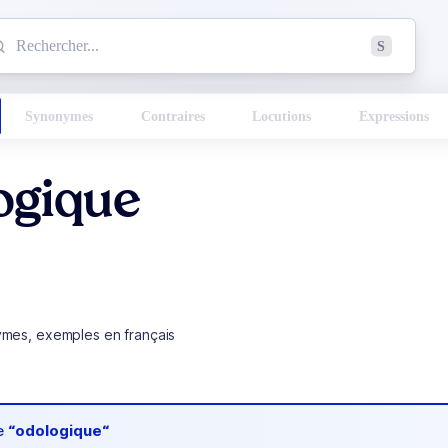
mmencez à chercher un mot dans le dictionnaire :
S
esults found.
Synonymes
Contraires
Locutions
Expressions
ogique
ymes, exemples en français
de
“odologique“