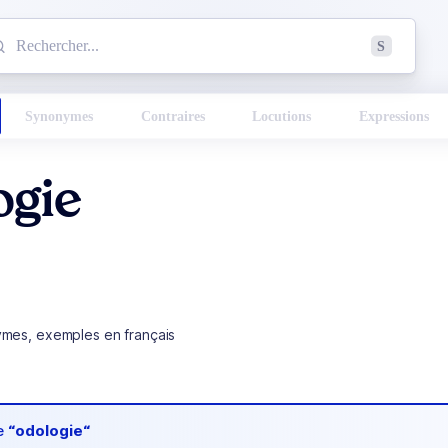
mmencez à chercher un mot dans le dictionnaire :
S
esults found.
Synonymes
Contraires
Locutions
Expressions
ogie
ymes, exemples en français
de
“odologie“