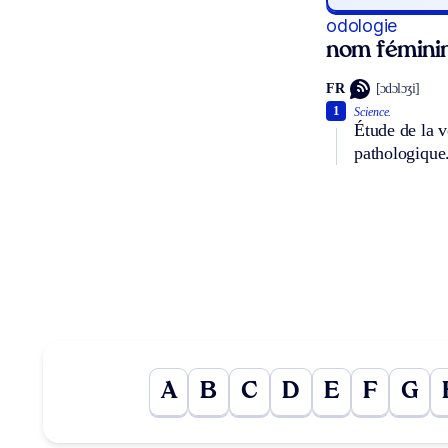
odologie
nom fémini
FR
[ɔdɔlɔʒi]
1
Science.
Étude de la v
pathologique
A
B
C
D
E
F
G