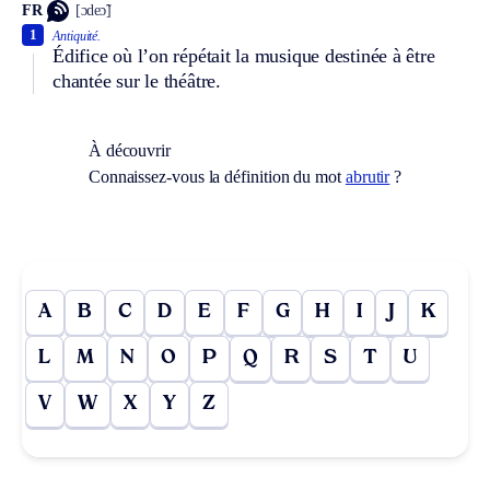
FR
[ɔdeɔ̃]
1
Antiquité.
Édifice où l’on répétait la musique destinée à être
chantée sur le théâtre.
À découvrir
Connaissez-vous la définition du mot
abrutir
?
A
B
C
D
E
F
G
H
I
J
K
L
M
N
O
P
Q
R
S
T
U
V
W
X
Y
Z