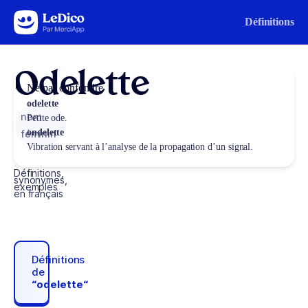
Aller au contenu
Définitions
Odelette
Ne pas confondre
odelette
nom
Petite ode.
ondelette
féminin
Vibration servant à l’analyse de la propagation d’un signal.
Définitions,
synonymes,
exemples
en français
Définitions
de
“odelette“