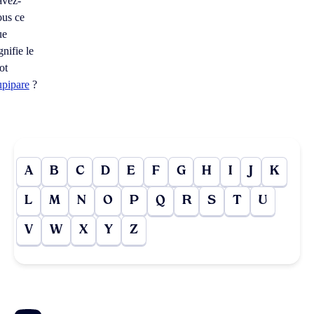
avez-
ous ce
ue
gnifie le
ot
upipare
?
A
B
C
D
E
F
G
H
I
J
K
L
M
N
O
P
Q
R
S
T
U
V
W
X
Y
Z