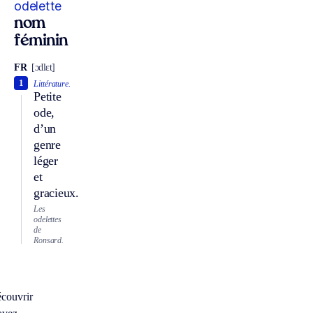
odelette
nom
féminin
FR
[ɔdlɛt]
1
Littérature.
Petite
ode,
d’un
genre
léger
et
gracieux.
Les
odelettes
de
Ronsard.
écouvrir