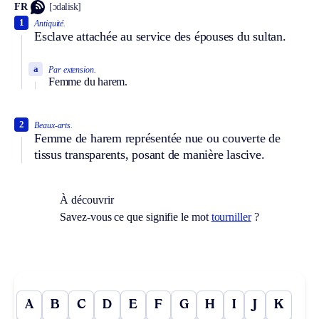
FR
[ɔdalisk]
1
Antiquité.
Esclave attachée au service des épouses du sultan.
a
Par extension.
Femme du harem.
2
Beaux-arts.
Femme de harem représentée nue ou couverte de
tissus transparents, posant de manière lascive.
À découvrir
Savez-vous ce que signifie le mot
tourniller
?
A
B
C
D
E
F
G
H
I
J
K