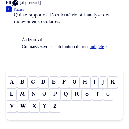
FR
[ɔkylɔmetʀik]
1
Science.
Qui se rapporte à l’oculométrie, à l’analyse des
mouvements oculaires.
À découvrir
Connaissez-vous la définition du mot
indigète
?
A
B
C
D
E
F
G
H
I
J
K
L
M
N
O
P
Q
R
S
T
U
V
W
X
Y
Z