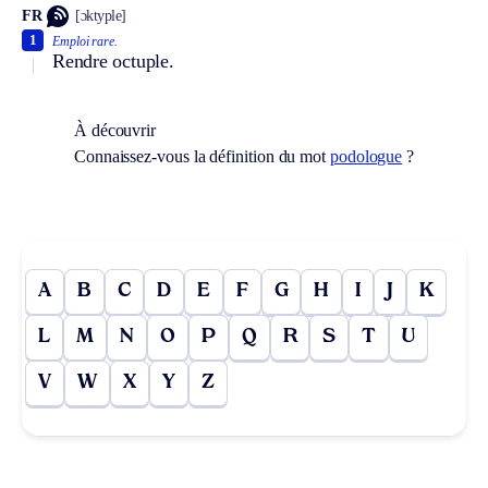
FR
[ɔktyple]
1
Emploi rare.
Rendre octuple.
À découvrir
Connaissez-vous la définition du mot
podologue
?
A
B
C
D
E
F
G
H
I
J
K
L
M
N
O
P
Q
R
S
T
U
V
W
X
Y
Z