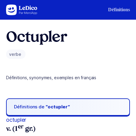
Aller au contenu
Définitions
Octupler
verbe
Définitions, synonymes, exemples en français
Définitions de
“octupler“
octupler
er
v. (1
gr.)