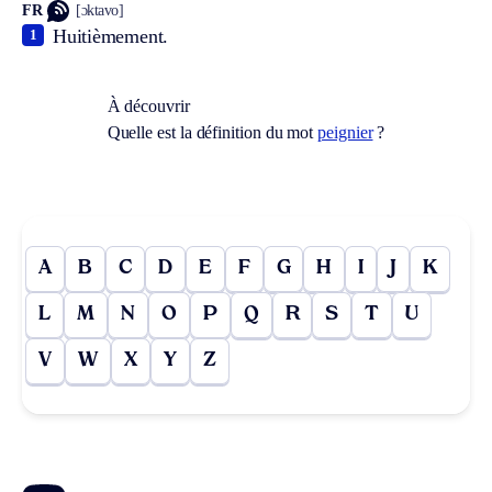
FR
[ɔktavo]
Huitièmement.
1
À découvrir
Quelle est la définition du mot
peignier
?
A
B
C
D
E
F
G
H
I
J
K
L
M
N
O
P
Q
R
S
T
U
V
W
X
Y
Z