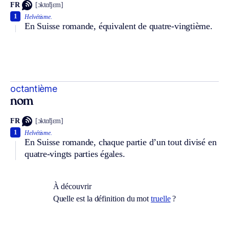
FR
[ɔktɑ̃tjɛm]
1
Helvétisme.
En Suisse romande, équivalent de quatre-vingtième.
octantième
nom
FR
[ɔktɑ̃tjɛm]
1
Helvétisme.
En Suisse romande, chaque partie d’un tout divisé en
quatre-vingts parties égales.
À découvrir
Quelle est la définition du mot
truelle
?