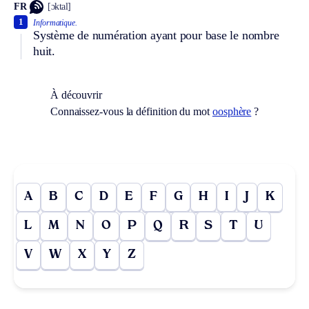
FR
[ɔktal]
1
Informatique.
Système de numération ayant pour base le nombre
huit.
À découvrir
Connaissez-vous la définition du mot
oosphère
?
A
B
C
D
E
F
G
H
I
J
K
L
M
N
O
P
Q
R
S
T
U
V
W
X
Y
Z