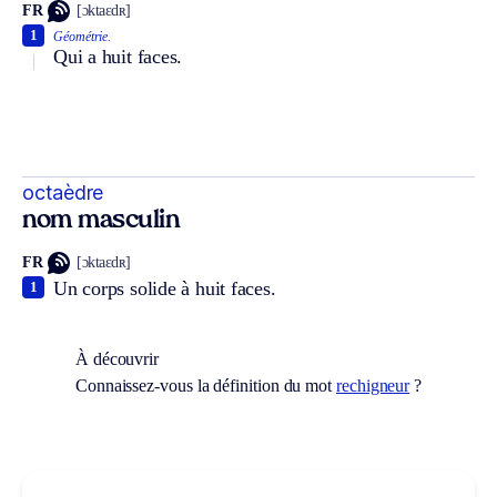
FR
[ɔktaɛdʀ]
1
Géométrie.
Qui a huit faces.
octaèdre
nom masculin
FR
[ɔktaɛdʀ]
Un corps solide à huit faces.
1
À découvrir
Connaissez-vous la définition du mot
rechigneur
?