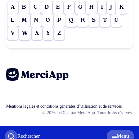
A
B
C
D
E
F
G
H
I
J
K
L
M
N
O
P
Q
R
S
T
U
V
W
X
Y
Z
Mentions légales et conditions générales d’utilisation et de services
© 2026 LeDico par MerciApp. Tous droits réservés.
Rechercher
Menu