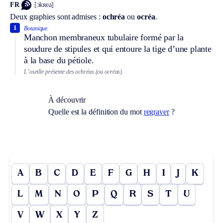
FR
[ɔkʀea]
Deux graphies sont admises :
ochréa
ou
ocréa
.
1
Botanique.
Manchon membraneux tubulaire formé par la
soudure de stipules et qui entoure la tige d’une plante
à la base du pétiole.
L’oseille présente des ochréas (ou ocréas).
À découvrir
Quelle est la définition du mot
regraver
?
A
B
C
D
E
F
G
H
I
J
K
L
M
N
O
P
Q
R
S
T
U
V
W
X
Y
Z