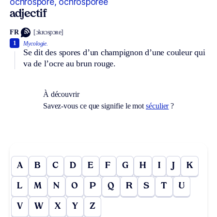
ochrosporé, ochrosporée
adjectif
FR
[ɔkʀɔspɔʀe]
1
Mycologie.
Se dit des spores d’un champignon d’une couleur qui
va de l’ocre au brun rouge.
À découvrir
Savez-vous ce que signifie le mot
séculier
?
A
B
C
D
E
F
G
H
I
J
K
L
M
N
O
P
Q
R
S
T
U
V
W
X
Y
Z