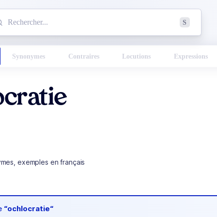
mmencez à chercher un mot dans le dictionnaire :
S
esults found.
Synonymes
Contraires
Locutions
Expressions
cratie
ymes, exemples en français
de
“ochlocratie“