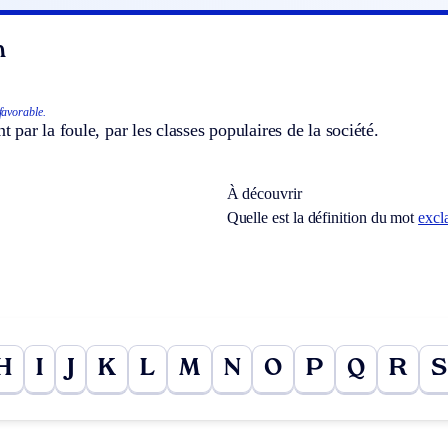
n
favorable.
par la foule, par les classes populaires de la société.
À découvrir
Quelle est la définition du mot
excl
H
I
J
K
L
M
N
O
P
Q
R
S