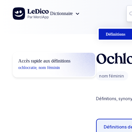
Aller au contenu
Co
Dictionnaire
0
r
Définitions
Ochlo
Accès rapide aux définitions
ochlocratie, nom féminin
nom féminin
Définitions, synon
Définitions 