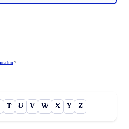
amation
?
T
U
V
W
X
Y
Z