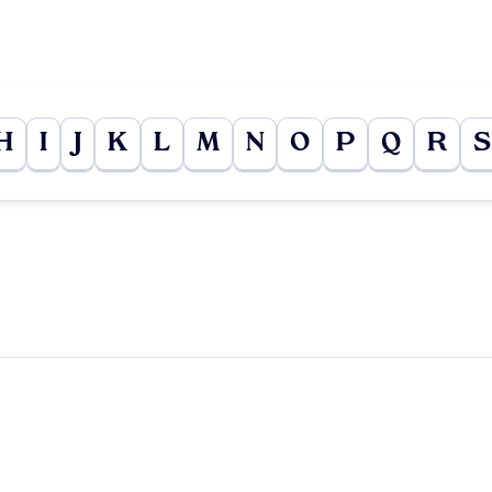
H
I
J
K
L
M
N
O
P
Q
R
S