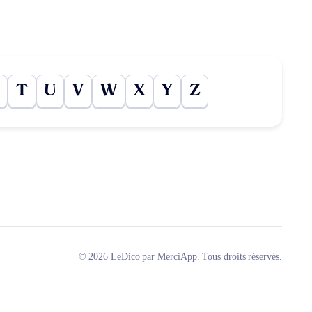
T
U
V
W
X
Y
Z
© 2026 LeDico par MerciApp. Tous droits réservés.