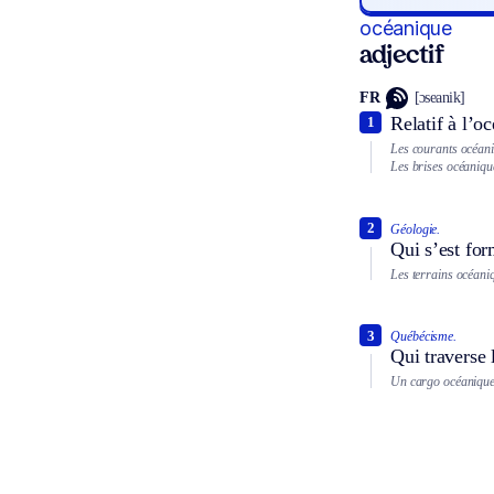
océanique
adjectif
FR
[ɔseanik]
Relatif à l’oc
1
Les courants océani
Les brises océaniqu
2
Géologie.
Qui s’est for
Les terrains océaniq
3
Québécisme.
Qui traverse 
Un cargo océanique