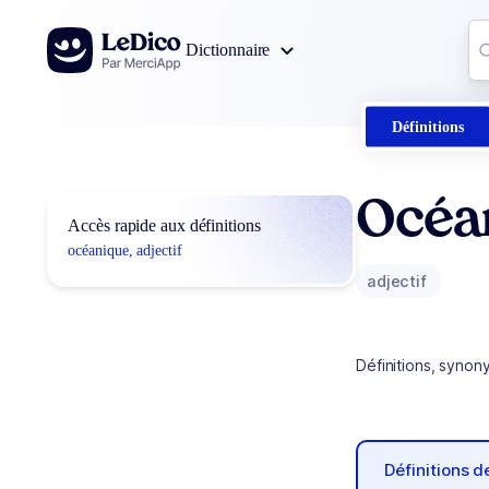
Aller au contenu
Co
Dictionnaire
0
r
Définitions
Océa
Accès rapide aux définitions
océanique, adjectif
adjectif
Définitions, synon
Définitions 