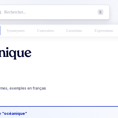
mmencez à chercher un mot dans le dictionnaire :
S
esults found.
Synonymes
Contraires
Locutions
Expressions
nique
ymes, exemples en français
de
“océanique“