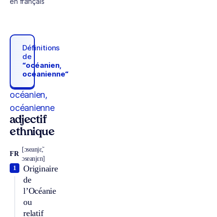
en français
Définitions
de
“océanien,
océanienne“
océanien,
océanienne
adjectif
ethnique
[ɔseanjɛ̃,
FR
ɔseanjɛn]
Originaire
1
de
l’Océanie
ou
relatif