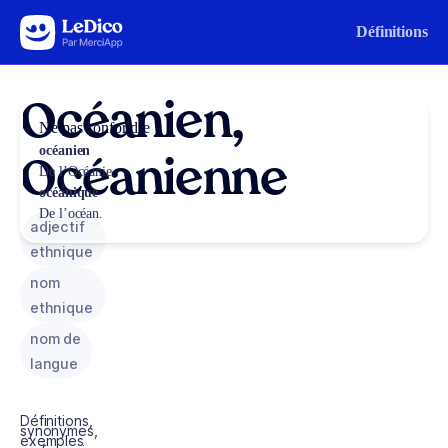
Aller au contenu
Définitions
Océanien,
Ne pas confondre
océanien
Océanienne
De l’Océanie.
océanique
De l’océan.
adjectif
ethnique
nom
ethnique
nom de
langue
Définitions,
synonymes,
exemples