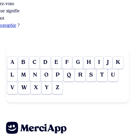
ez-vous
ue signifie
mot
hographie
?
A
B
C
D
E
F
G
H
I
J
K
L
M
N
O
P
Q
R
S
T
U
V
W
X
Y
Z