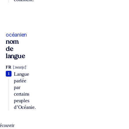
océanien
nom
de
langue
FR
[ɔseanjɛ̃]
Langue
1
parlée
par
certains
peuples
d’Océanie.
écouvrir