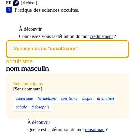
FR
[ɔkyltism]
Pratique des sciences occultes.
1
À découvrir
Connaissez-vous la définition du mot
crédulement
?
Synonymes de
“occultisme“
occultisme
nom masculin
Sens principaux
[Sens commun]
ésotérisme
hermétisme
spiritisme
magie
divination
cabale
théosophie
À découvrir
Quelle est la définition du mot
musulman
?