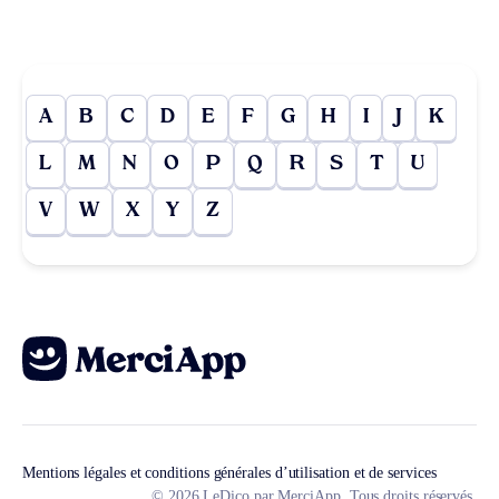
A
B
C
D
E
F
G
H
I
J
K
L
M
N
O
P
Q
R
S
T
U
V
W
X
Y
Z
Mentions légales et conditions générales d’utilisation et de services
© 2026 LeDico par MerciApp. Tous droits réservés.