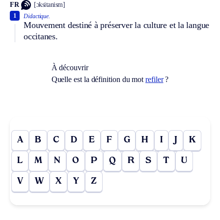
FR
[ɔksitanism]
1
Didactique.
Mouvement destiné à préserver la culture et la langue
occitanes.
À découvrir
Quelle est la définition du mot
refiler
?
A
B
C
D
E
F
G
H
I
J
K
L
M
N
O
P
Q
R
S
T
U
V
W
X
Y
Z