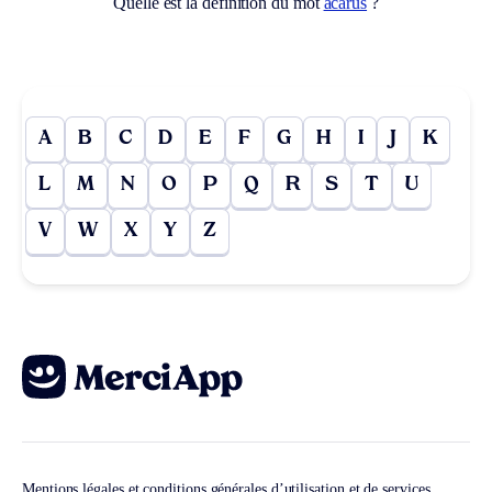
Quelle est la définition du mot
acarus
?
A
B
C
D
E
F
G
H
I
J
K
L
M
N
O
P
Q
R
S
T
U
V
W
X
Y
Z
Mentions légales et conditions générales d’utilisation et de services