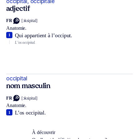
occipital, occipitale
adjectif
FR
[ɔksipital]
Anatomie.
Qui appartient à l’occiput.
1
L’os occipital.
occipital
nom masculin
FR
[ɔksipital]
Anatomie.
L’os occipital.
1
À découvrir