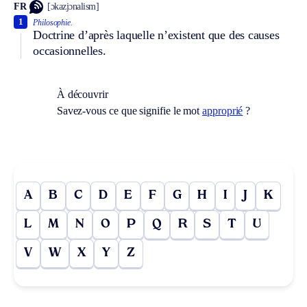
FR
[ɔkazjɔnalism]
1
Philosophie.
Doctrine d’après laquelle n’existent que des causes
occasionnelles.
À découvrir
Savez-vous ce que signifie le mot
approprié
?
A
B
C
D
E
F
G
H
I
J
K
L
M
N
O
P
Q
R
S
T
U
V
W
X
Y
Z