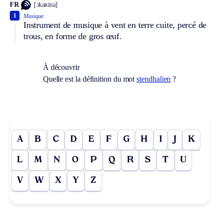
FR
[ɔkaʀina]
1
Musique.
Instrument de musique à vent en terre cuite, percé de
trous, en forme de gros œuf.
À découvrir
Quelle est la définition du mot
stendhalien
?
A
B
C
D
E
F
G
H
I
J
K
L
M
N
O
P
Q
R
S
T
U
V
W
X
Y
Z