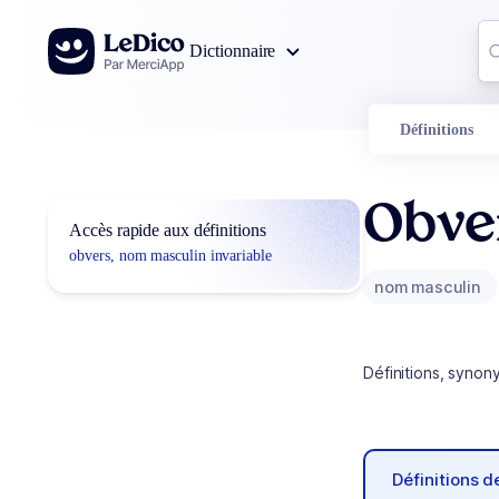
Aller au contenu
Co
Dictionnaire
0
r
Définitions
Obve
Accès rapide aux définitions
obvers, nom masculin invariable
nom masculin
Définitions, synon
Définitions 