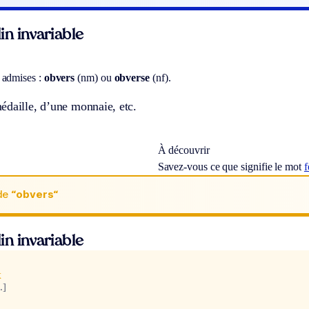
n invariable
 admises :
obvers
(nm) ou
obverse
(nf).
édaille, d’une monnaie, etc.
À découvrir
Savez-vous ce que signifie le mot
f
de
“obvers“
n invariable
x
.]