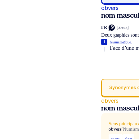
obvers
nom masculi
FR
[ɔbvɛʀ]
Deux graphies sont
1
Numismatique.
Face d’une m
Synonymes 
obvers
nom masculi
Sens principau
obvers
[Numism
avers
face