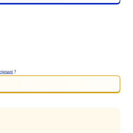
eignant
?