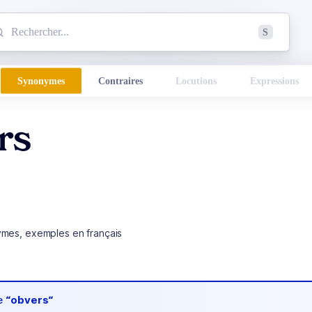
mmencez à chercher un mot dans le dictionnaire :
S
esults found.
Synonymes
Contraires
Locutions
Expressions
rs
ymes, exemples en français
de
“obvers“