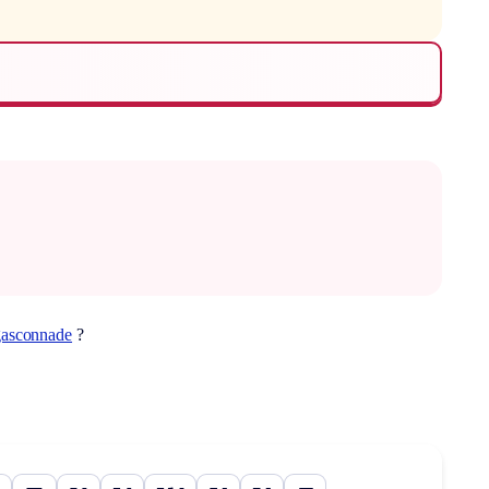
gasconnade
?