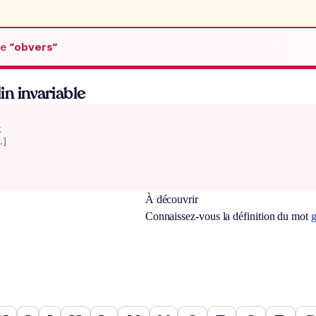
de
“obvers“
n invariable
x
.]
À découvrir
Connaissez-vous la définition du mot