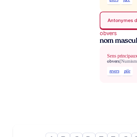
Antonymes 
obvers
nom masculi
Sens principau
obvers
[Numism
revers
pile