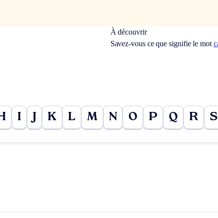
À découvrir
Savez-vous ce que signifie le mot
c
H
I
J
K
L
M
N
O
P
Q
R
S