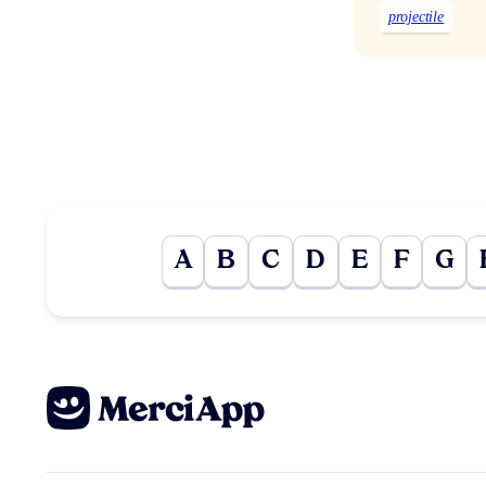
projectile
A
B
C
D
E
F
G