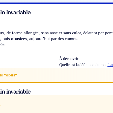
n invariable
eux, de forme allongée, sans anse et sans culot, éclatant par perc
s
, puis
obusiers
, aujourd’hui par des canons.
obus.
À découvrir
Quelle est la définition du mot
tha
de
“obus“
n invariable
x