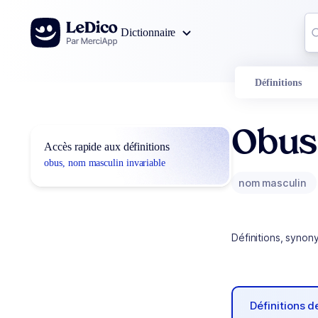
Aller au contenu
Co
Dictionnaire
0
r
Définitions
Obus
Accès rapide aux définitions
obus, nom masculin invariable
nom masculin
Définitions, synon
Définitions 