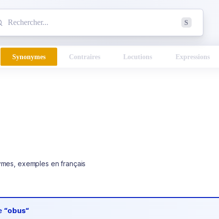
mmencez à chercher un mot dans le dictionnaire :
S
esults found.
Synonymes
Contraires
Locutions
Expressions
ymes, exemples en français
de
“obus“