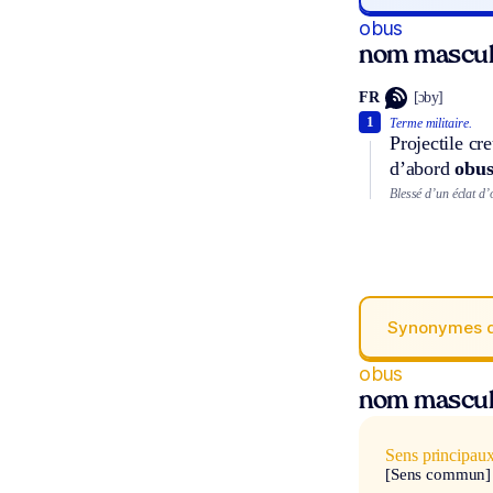
obus
nom masculi
FR
[ɔby]
1
Terme militaire.
Projectile cr
d’abord
obu
Blessé d’un éclat d’
Synonymes 
obus
nom masculi
Sens principau
[Sens commun]