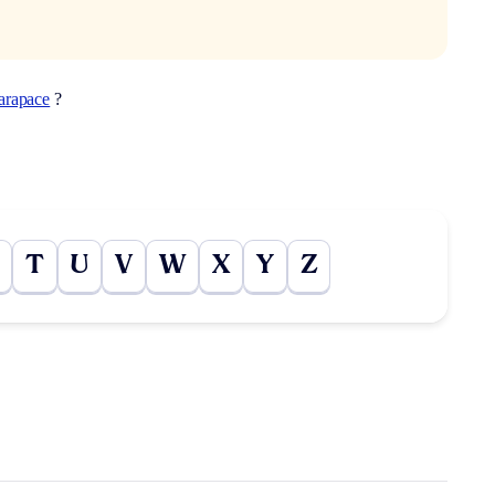
arapace
?
T
U
V
W
X
Y
Z