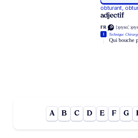
obturant, obtu
adjectif
FR
[ɔptyʀɑ̃, ɔptyʀ
1
Technique.
Chirurgi
Qui bouche p
A
B
C
D
E
F
G