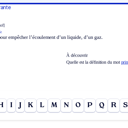
rante
ɑ̃t]
e.
our empêcher l’écoulement d’un liquide, d’un gaz.
À découvrir
Quelle est la définition du mot
pri
H
I
J
K
L
M
N
O
P
Q
R
S