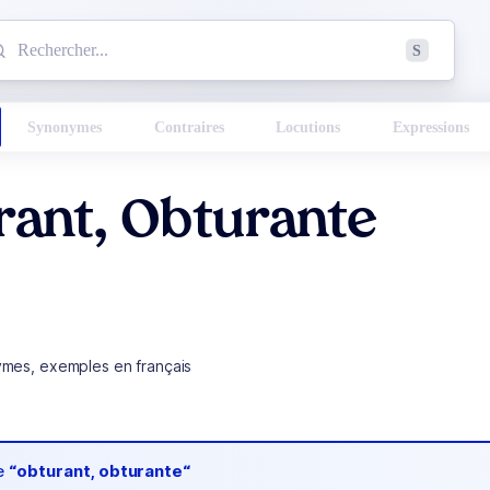
mmencez à chercher un mot dans le dictionnaire :
S
esults found.
Synonymes
Contraires
Locutions
Expressions
rant, Obturante
ymes, exemples en français
de
“obturant, obturante“