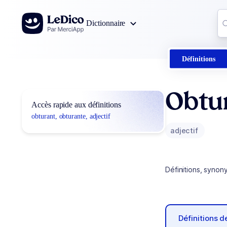
Aller au contenu
Co
Dictionnaire
0
r
Définitions
Obtu
Accès rapide aux définitions
obturant, obturante, adjectif
adjectif
Définitions, synon
Définitions 