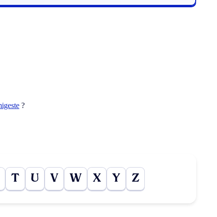
migeste
?
T
U
V
W
X
Y
Z