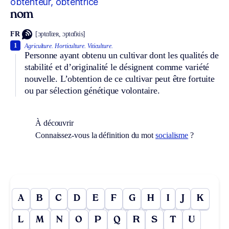
obtenteur, obtentrice
nom
FR
[ɔptɑ̃tœʀ, ɔptɑ̃tʀis]
1
Agriculture.
Horticulture.
Viticulture.
Personne ayant obtenu un cultivar dont les qualités de
stabilité et d’originalité le désignent comme variété
nouvelle. L’obtention de ce cultivar peut être fortuite
ou par sélection génétique volontaire.
À découvrir
Connaissez-vous la définition du mot
socialisme
?
A
B
C
D
E
F
G
H
I
J
K
L
M
N
O
P
Q
R
S
T
U