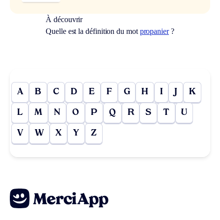
À découvrir
Quelle est la définition du mot
propanier
?
A
B
C
D
E
F
G
H
I
J
K
L
M
N
O
P
Q
R
S
T
U
V
W
X
Y
Z