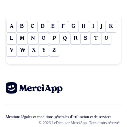
A
B
C
D
E
F
G
H
I
J
K
L
M
N
O
P
Q
R
S
T
U
V
W
X
Y
Z
Mentions légales et conditions générales d’utilisation et de services
© 2026 LeDico par MerciApp. Tous droits réservés.