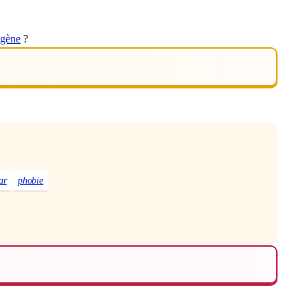
ogène
?
ar
phobie