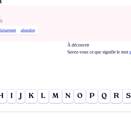
n
x
i]
laissement
abandon
À découvrir
Savez-vous ce que signifie le mot
H
I
J
K
L
M
N
O
P
Q
R
S