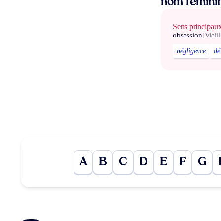
nom fémini
Sens principau
obsession
[Vieill
négligence
dé
A
B
C
D
E
F
G