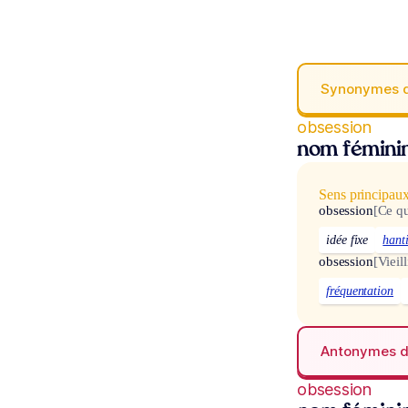
Synonymes 
obsession
nom fémini
Sens principau
obsession
[Ce q
idée fixe
hant
obsession
[Vieill
fréquentation
Antonymes 
obsession