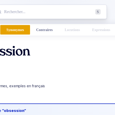
mmencez à chercher un mot dans le dictionnaire :
S
esults found.
Synonymes
Contraires
Locutions
Expressions
ssion
ymes, exemples en français
de
“obsession“