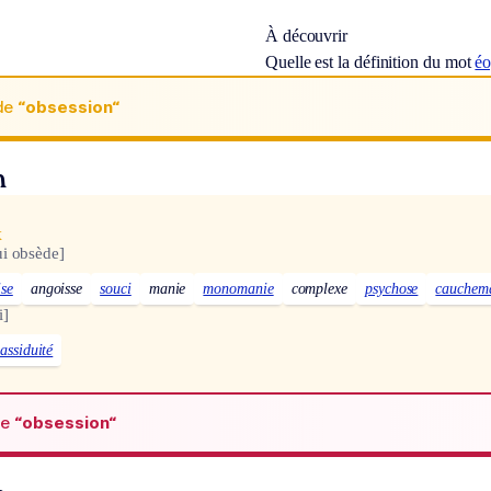
À découvrir
Quelle est la définition du mot
é
de
“obsession“
n
x
ui obsède]
ise
angoisse
souci
manie
monomanie
complexe
psychose
cauchem
i]
assiduité
de
“obsession“