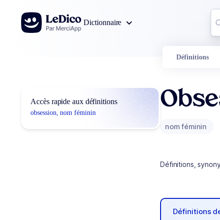
Aller au contenu
Co
Dictionnaire
0
r
Définitions
Obse
Accès rapide aux définitions
obsession, nom féminin
nom féminin
Définitions, synon
Définitions 