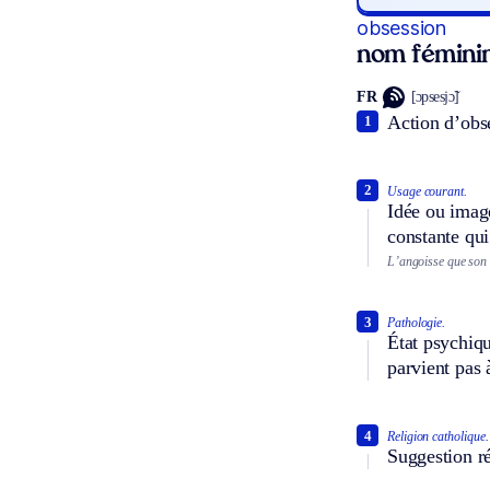
obsession
nom fémini
FR
[ɔpsesjɔ̃]
Action d’obsé
1
2
Usage courant.
Idée ou image
constante qui
L’angoisse que son 
3
Pathologie.
État psychiqu
parvient pas à
4
Religion catholique.
Suggestion ré