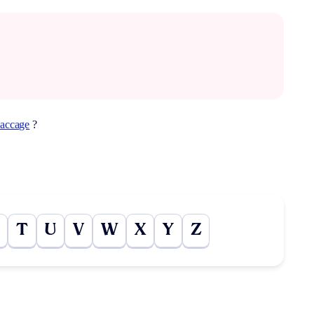
saccage
?
T
U
V
W
X
Y
Z