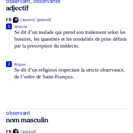
observant, observante
adjectif
FR
[ɔpsɛʀvɑ̃, ɔpsɛʀvɑ̃t]
1
Médecine.
Se dit d’un malade qui prend son traitement selon les
horaires, les quantités et les modalités de prise définis
par la prescription du médecin.
2
Religion.
Se dit d’un religieux respectant la stricte observance,
de l’ordre de Saint-François.
observant
nom masculin
FR
[ɔpsɛʀvɑ̃]