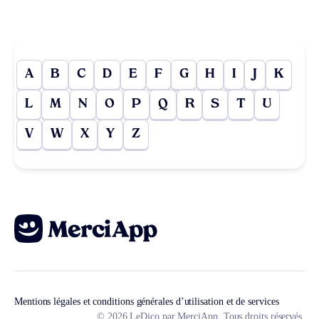
A
B
C
D
E
F
G
H
I
J
K
L
M
N
O
P
Q
R
S
T
U
V
W
X
Y
Z
Mentions légales et conditions générales d’utilisation et de services
© 2026 LeDico par MerciApp. Tous droits réservés.