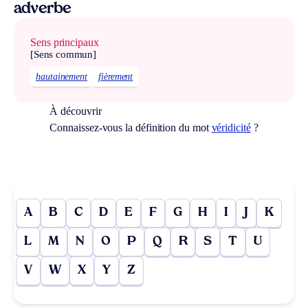
adverbe
Sens principaux
[Sens commun]
hautainement
fièrement
À découvrir
Connaissez-vous la définition du mot
véridicité
?
A
B
C
D
E
F
G
H
I
J
K
L
M
N
O
P
Q
R
S
T
U
V
W
X
Y
Z